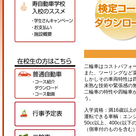
二輪車はコストパフォ
また、ツーリングなど
しかしその車両特性は
未熟な技術や緊張感の
二輪車の特性や四輪車
う。
入学資格：満16歳以上
運転できる車輌：エン
50cc以上、400cc以
（側車付のものを含む